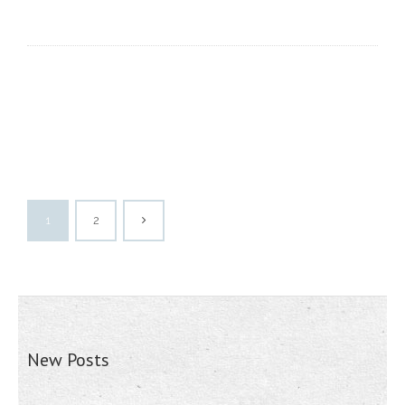
1
2
New Posts